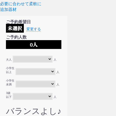
必要に合わせて柔軟に
追加器材
ご予約希望日
未選択
変更する
ご予約人数
0
人
大人
人
小学生
以上
人
小学生
未満
人
3歳
以下
人
バランスよし♪