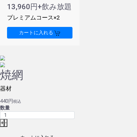
13,960
円+飲み放題
プレミアムコース×
2
カートに入れる
焼網
器材
440円
税込
数量
+
-