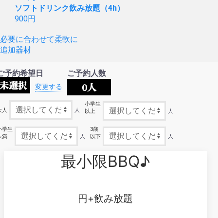
ソフトドリンク飲み放題（4h）
900
円
必要に合わせて柔軟に
追加器材
ご予約希望日
ご予約人数
未選択
0
人
変更する
小学生
大人
人
以上
人
小学生
3歳
未満
人
以下
人
最小限BBQ♪
円+飲み放題