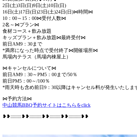
2日(土)3日(日)9日(土)10日(日)
16日(土)17日(日)23日(土)24日(日)⋈時間⋈
10：00～15：00⋈受付人数⋈
2名～⋈プラン⋈
食材コース＋飲み放題
キッズプラン＋飲み放題⋈最終受付⋈
前日AM9：30まで
*満席になった時点で受付終了⋈開催場所⋈
馬場内テラス（馬場内棟屋上）
⋈キャンセルについて⋈
前日AM9：30～PM5：00まで/50％
前日PM5：00～/100％
*雨天時も含め前日9：30以降はキャンセル料が発生いたしま
⋈予約方法⋈
中山競馬BBQ予約サイトはこちらをclick
❥❥:::::::::❥❥::::::::::❥❥:::::::::❥❥::::::::::❥❥