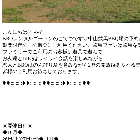
こんにちは(^_-)-☆
BBQレンタルゴードンのこてつです♡中山競馬BBQ場の予
期間限定のこの機会にご利用ください。競馬ファンは競馬を
ファミリーでご利用のお客様は遊具で遊んで
お友達とBBQはワイワイ会話を楽しみながら
恋人とBBQはのんびり愛を育みながら2階の開放感あふれる
皆様のご利用お待ちしております。
❥❥:::::::::❥❥::::::::::❥❥:::::::::❥❥::::::::::❥❥
⋈開催日
程⋈
◆10月◆
26日(土)27日(日)◆11月◆