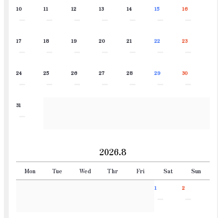
10
11
12
13
14
15
16
－
－
－
－
－
－
－
17
18
19
20
21
22
23
－
－
－
－
－
－
－
24
25
26
27
28
29
30
－
－
－
－
－
－
－
31
－
2026.8
Mon
Tue
Wed
Thr
Fri
Sat
Sun
1
2
－
－