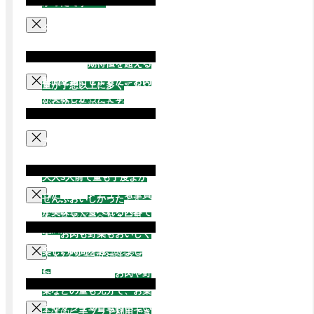
かったです！！
今回の誕生日祝いと好きな
競馬を楽しむために利用し
ましたが、
期待値を超える
時間を過ごせました。お肉
量が予想以上に多く
てあり
が美味しかったです
、赤身
がたかったかったです！！
肉がもう少し欲しい
大人4名と未就学児2名での
利用でした。
大人3人前で量も丁度よか
った
です！
メニューも全員
ぜんぶおいしかった
です。
が美味しく食べれる内容で
手ぶらでバーベキュー出
大満足
です。
来、
お肉も野菜もおいしく
楽しい時間を過ごせまし
大人2名と子供(3歳)1名で
た
。
利用しましたが、
お肉や野
ありがとうございました！
菜などの量も充分で、お菓
子やマシュマロも付いてい
全体的に
手ブラで利用でき