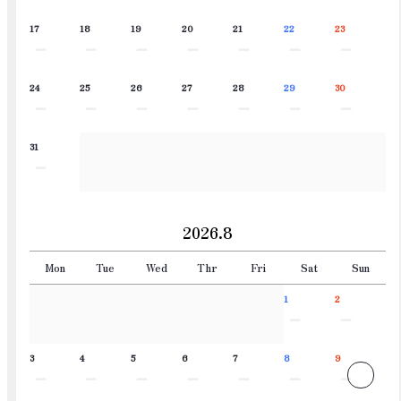
17
18
19
20
21
22
23
－
－
－
－
－
－
－
24
25
26
27
28
29
30
－
－
－
－
－
－
－
31
－
2026.8
Mon
Tue
Wed
Thr
Fri
Sat
Sun
1
2
－
－
3
4
5
6
7
8
9
－
－
－
－
－
－
－