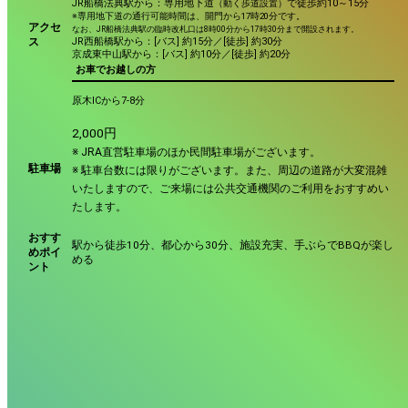
JR船橋法典駅から：専用地下道
で徒歩約10～15分
（動く歩道設置）
※専用地下道の通行可能時間は、開門から17時20分です。
アクセ
なお、JR船橋法典駅の臨時改札口は8時00分から17時30分まで開設されます。
JR西船橋駅から：[バス] 約15分／[徒歩] 約30分
ス
京成東中山駅から：[バス] 約10分／[徒歩] 約20分
お車でお越しの方
原木ICから7-8分
2,000円
※ JRA直営駐車場のほか民間駐車場がございます。
駐車場
※ 駐車台数には限りがございます。また、周辺の道路が大変混雑
いたしますので、ご来場には公共交通機関のご利用をおすすめい
たします。
おすす
駅から徒歩10分、都心から30分、施設充実、手ぶらでBBQが楽し
めポイ
める
ント