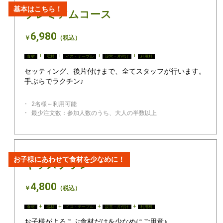
基本はこちら！
プレミアムコース
6,980
￥
（税込）
+
+
+
+
食材
器材
イス・テーブル
設営・片付け
利用料
セッティング、後片付けまで、全てスタッフが行います。
手ぶらでラクチン♪
2名様～利用可能
最少注文数：参加人数のうち、大人の半数以上
お子様にあわせて食材を少なめに！
キッズプラン
4,800
￥
（税込）
+
+
+
+
食材
器材
イス・テーブル
設営・片付け
利用料
お子様がよろこぶ食材だけを少なめにご用意♪