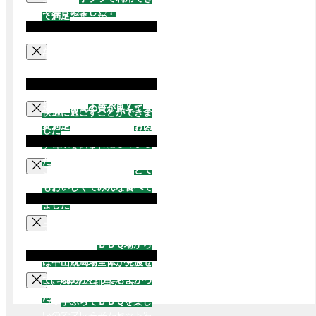
て楽しめました！
て満足
です。が、キッチン
器材のハサミが切りにくか
バサミを各席常備してあっ
ったことが少し残念でし
たら最高です。あとスパイ
中山競馬場での利用は初め
た。あとドリンクも持込で
ス系ソルトも選べたらもっ
ての利用でした。(以前東
きたら嬉しかったな思いま
と最高です。ありがとうご
京競馬場での利用経験あり
した。
ざいます。
また来ます。
です）
お肉の質が良くて大
快適に過ごすことができま
スタッフのお2人はとても
変満足
しました。また
お肉
した
。楽しい時間をありが
親切
にしてくださって、初
の種類が多くて楽しめまし
とうございました。
めて家族3人でのBBQでし
た
。ありがとうございま
ごちそうさまでした。
とて
たが本日はありがとうござ
す。
もおいしくてみんな食べて
いました。
ました
。
子ども2人連れて家族で利
用しました。
ＢＢＱ場から
は中山競馬場全体が見渡せ
て、眺めがとってもよかっ
5人で女子会利用でした
た
です！子どもがまだ小さ
♡♡
手ぶらでＢＢＱを楽し
いのでプレミアムセット2