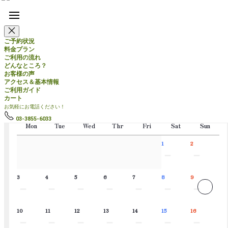
ご予約状況
料金プラン
ご利用の流れ
前日予約OK！サクッと予約してBBQ！
どんなところ？
お客様の声
ご予約状況
アクセス＆基本情報
ご利用ガイド
カート
2026.8
お気軽にお電話ください！
03-3855-6033
Mon
Tue
Wed
Thr
Fri
Sat
Sun
1
2
－
－
3
4
5
6
7
8
9
－
－
－
－
－
－
－
10
11
12
13
14
15
16
－
－
－
－
－
－
－