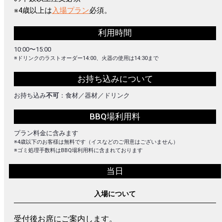
※4歳以上は
入場プラン
必須。
利用時間
10:00〜15:00
※ドリンクのラストオーダー14:00、火器の使用は14:30まで
お持ち込みについて
お持ち込み
不可
：食材／器材／ドリンク
BBQ場利用料
プラン料金に含みます
※4歳以下のお客様は無料です（イスなどのご用意はございません）
※ゴミ処理手数料はBBQ場利用料に含まれております
当日
入場について
受付後お席にご案内します。