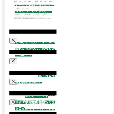
い時間を過ごせました。あ
りがとうございました。
お肉がおいしいです！肉の
品質が良かった、食材も多
く満足！！
キノコがあるの
がとってもうれしかったで
大人1人、子ども1人で利用
す！色んな種類のお肉があ
し2人分の食材で足りるか
って楽しんでます。野菜が
不安でしたが、
量・質とも
たくさんあってよかったで
に大満足でした。
私たち1
楽しかったです！楽しく飲
す。コップが置けるお皿が
グループのみでの利用で貸
む事ができました。また来
飛ばなくてよかったです。
し切り状態でしたので
その
ます。
楽しかったです
椅子が座りやすくてよい！
点も特別感があり良かった
ー！！飲み物の種類＆カス
店員さんの笑顔がかわいか
です。
またご利用させてい
タマイズができてとても良
ったです！
ただきます。