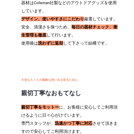
器材はColeman社製などのアウトドアグッズを使用
しています。
デザイン、使いやすさにこだわり
厳選しています。
安全、清潔さを保つため、
毎日の器材チェック、衛
生管理も徹底
して行います。
使用後は
洗わずに返却
して下さって結構です。
大切な人々との素敵な想い出を彩るために
親切丁寧なおもてなし
親切丁寧をモットー
に、お客様に安心してご利用頂
けるように日々心がけています。
専門スタッフが、
迅速かつ丁寧に対応
させて頂きま
すので安心してご利用頂けます。