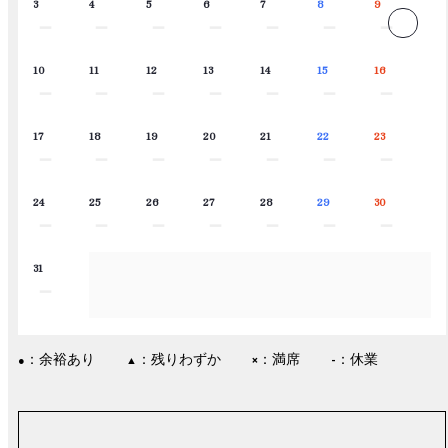
3
4
5
6
7
8
9
－
－
－
－
－
－
－
10
11
12
13
14
15
16
－
－
－
－
－
－
－
17
18
19
20
21
22
23
－
－
－
－
－
－
－
24
25
26
27
28
29
30
－
－
－
－
－
－
－
31
－
：余裕あり
：残りわずか
：満席
：休業
●
▲
×
-