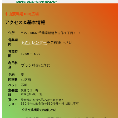
めてお肉も種類があって最
人分頼みましたが
ボリュー
高
♪
焼きマシュマロも美味
ム満点で味もよく美味しく
中山競馬場 BBQ広場
しかった
です♪
頂きました♪また利用した
アクセス＆基本情報
いです。
住所
〒273-0037 千葉県船橋市古作１丁目１−１
営業期
予約カレンダー
をご確認下さい
間
営業時
10:00～15:00
間
利用料
プラン料金に含む
金
予約
要
区画数
50区画
ペット
不可
主要施
炭捨て場：有
水場
：無
設
(洗い場)
買い出
飲食物のお持ち込みは出来ません
BBQ場内の飲食物をBBQ場外へ持ち出し不可
しメモ
公共交通機関でお越しの方