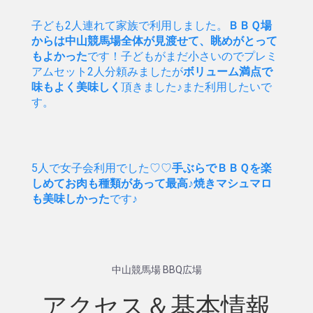
子ども2人連れて家族で利用しました。
ＢＢＱ場
からは中山競馬場全体が見渡せて、眺めがとって
もよかった
です！子どもがまだ小さいのでプレミ
アムセット2人分頼みましたが
ボリューム満点で
味もよく美味しく
頂きました♪また利用したいで
す。
5人で女子会利用でした♡♡
手ぶらでＢＢＱを楽
しめてお肉も種類があって最高
♪
焼きマシュマロ
も美味しかった
です♪
中山競馬場 BBQ広場
アクセス＆基本情報