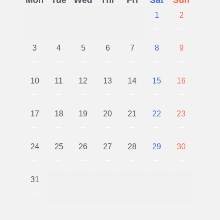
1
2
－
－
3
4
5
6
7
8
9
－
－
－
－
－
－
－
10
11
12
13
14
15
16
－
－
－
－
－
－
－
17
18
19
20
21
22
23
－
－
－
－
－
－
－
24
25
26
27
28
29
30
－
－
－
－
－
－
－
31
－