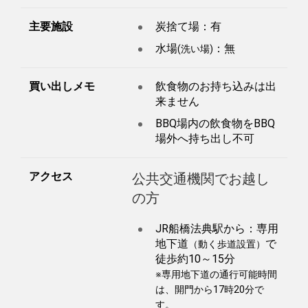
主要施設
炭捨て場：有
水場
：無
(洗い場)
買い出しメモ
飲食物のお持ち込みは出
来ません
BBQ場内の飲食物をBBQ
場外へ持ち出し不可
アクセス
公共交通機関でお越し
の方
JR船橋法典駅から：専用
地下道
で
（動く歩道設置）
徒歩約10～15分
※専用地下道の通行可能時間
は、開門から17時20分で
す。