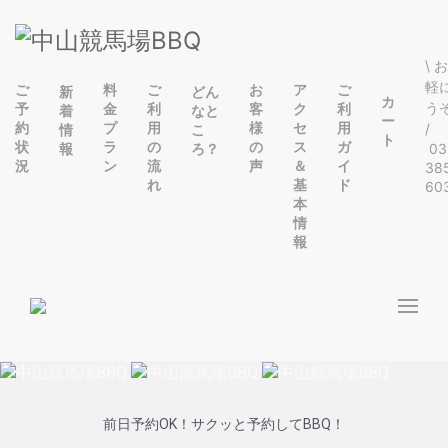
\ 
軽
ご
料
ご
お
ア
ご
新
どん
カ
う
予
金
利
客
ク
利
着
なと
ー
約
プ
用
様
セ
用
/
情
こ
ト
状
ラ
の
の
ス
ガ
報
ろ？
03
況
ン
流
声
＆
イ
38
れ
基
ド
60
本
情
報
前日予約OK！サクッと予約してBBQ！